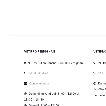
VETIPRO PERPIGNAN
VETIPR
955 Av. Julien Panchot – 66000 Perpignan
395 Bd
04 68 54 04 26
04 68
Contactez-nous
Du lun
14h00 – 
Du lundi au vendredi : 8h00 – 12h00 et
Fermé le 
13h30 – 18h30
Samedi : 8h00 – 12h00