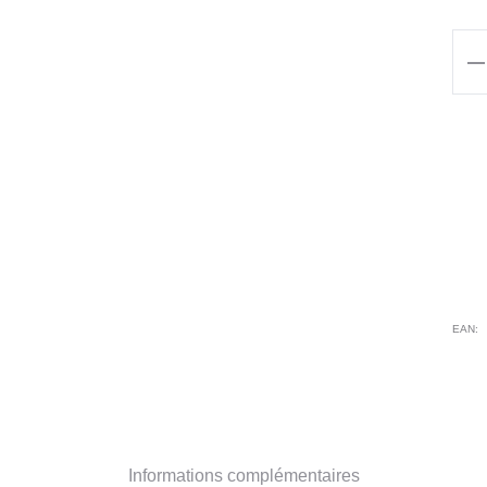
qua
de
Blo
Lon
ML
AN
AT
EAN:
Informations complémentaires