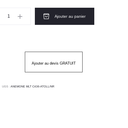
ntité
Ajouter au panier
use
gue
EMONE
OLL/NOIR
Ajouter au devis GRATUIT
UGS :
ANEMONE MLT C436-ATOLL/NR