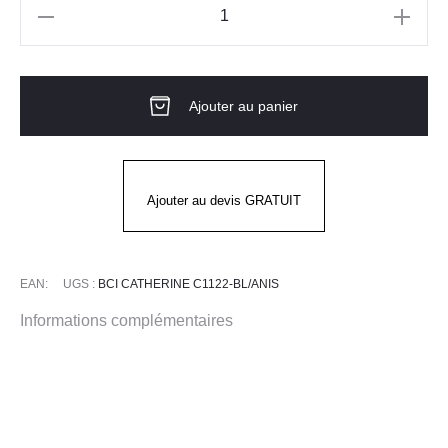
quantité
de
Blouse
Ajouter au panier
Longue
MC
CATHERINE
BLANC
Ajouter au devis GRATUIT
VERT
EAN:
UGS :
BCI CATHERINE C1122-BL/ANIS
Informations complémentaires