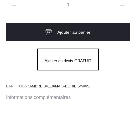
quantité
de
Blouse
Ajouter au panier
7/8
MC
AMBRE
BLANC/HIBISCUS/MAIS
Ajouter au devis GRATUIT
EAN:
UGS :
AMBRE B4110/MAIS-BL/HIBIS/MAIS
Informations complémentaires