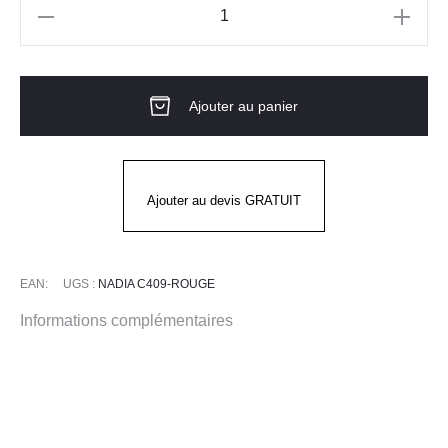
quantité
de
Blouse
Ajouter au panier
3/4
SM
NADIA
ROUGE
Ajouter au devis GRATUIT
EAN:
UGS :
NADIA C409-ROUGE
Informations complémentaires