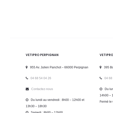
VETIPRO PERPIGNAN
VETIPR
955 Av. Julien Panchot – 66000 Perpignan
395 Bd
04 68 54 04 26
04 68
Contactez-nous
Du lun
14h00 – 
Du lundi au vendredi : 8h00 – 12h00 et
Fermé le 
13h30 – 18h30
Samedi : 8h00 – 12h00