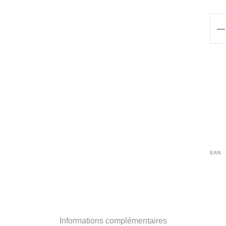
qua
de
Blo
3/4
SM
NA
BL
EAN:
Informations complémentaires