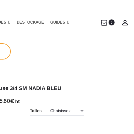
UES
DESTOCKAGE
GUIDES
Ac
0
use 3/4 SM NADIA BLEU
5.60
€
ht
Tailles