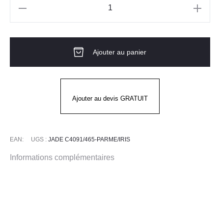
quantité
de
Blouse
Ajouter au panier
3/4
SM
JADE
PARME
Ajouter au devis GRATUIT
IRIS
EAN:
UGS :
JADE C4091/465-PARME/IRIS
Informations complémentaires