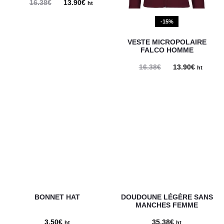
16.38
€
Le
13.90
€
Le
ht
prix
prix
-15%
initial
actuel
VESTE MICROPOLAIRE
était :
est :
FALCO HOMME
16.38€.
13.90€.
16.38
€
Le
13.90
€
Le
ht
prix
prix
initial
actuel
était :
est :
16.38€.
13.90€.
BONNET HAT
DOUDOUNE LÉGÈRE SANS
MANCHES FEMME
3.50
€
35.38
€
ht
ht