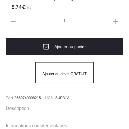
8.74
€
ht
quantité
de
Visière
Ajouter au panier
FACE
SUPERBLAST
Ajouter au devis GRATUIT
EAN:
3660740008215
UGS :
SUPBLV
Description
Informations complémentaires