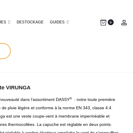
UES
DESTOCKAGE
GUIDES
Ac
0
te VIRUNGA
®
nouveauté dans l’assortiment DASSY
: notre toute première
e de pluie légère et conforme à la norme EN 343, classe 4.4.
nga est une veste coupe-vent à membrane imperméable et
ures thermocollées. La capuche est réglable en deux points.
let réglable à cordon élastique empêche le vent de s’engouffrer