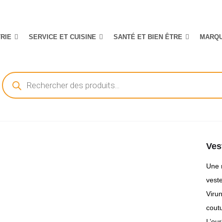
TRIE
SERVICE ET CUISINE
SANTÉ ET BIEN ÊTRE
MARQ
Recherche
de
produits
Ves
Une 
vest
Viru
cout
L’our