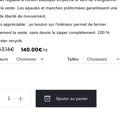
 la veste. Les épaules et manches préformées garantissent une
de liberté de mouvement.
 appréciable : un bouton sur l’intérieur permet de fermer
dement la veste, sans devoir la zipper complètement. 100 %
ster recyclé.
Le
Le
63.14
€
140.00
€
ht
prix
prix
eurs
Tailles
initial
actuel
était :
est :
163.14€.
140.00€.
ntité
Ajouter au panier
te
RUNGA