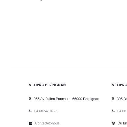
VETIPRO PERPIGNAN
VETIPR
955 Av. Julien Panchot – 66000 Perpignan
395 Bd
04 68 54 04 26
04 68
Contactez-nous
Du lun