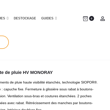
UES
DESTOCKAGE
GUIDES
Ac
0
te de pluie HV MONORAY
ments de pluie haute visibilité étanchés, technologie SIOPOR®.
 : capuche fixe. Fermeture à glissière sous rabat à boutons-
sion. Ventilation sous-bras et coutures étanchées. 2 poches
uées avec rabat. Rétrécissement des manches par boutons-
ion. Intérieur doublure fixe.