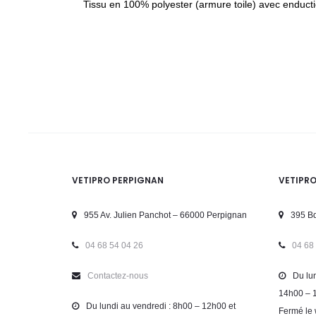
Tissu en 100% polyester (armure toile) avec enduc
VETIPRO PERPIGNAN
VETIPR
955 Av. Julien Panchot – 66000 Perpignan
395 Bd
04 68 54 04 26
04 68
Contactez-nous
Du lun
14h00 – 
Du lundi au vendredi : 8h00 – 12h00 et
Fermé le 