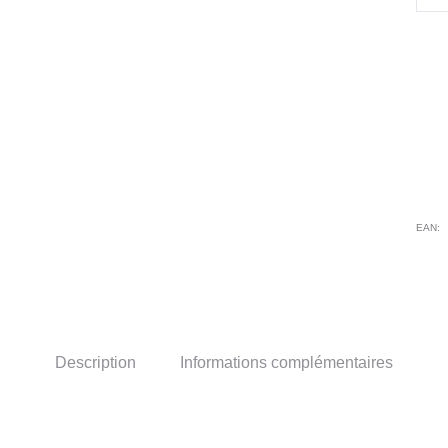
de
Ves
de
plui
HV
MO
EAN:
Description
Informations complémentaires