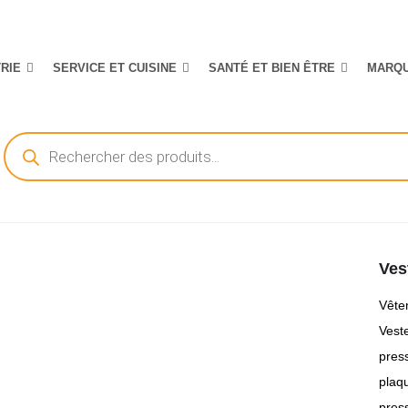
TRIE
SERVICE ET CUISINE
SANTÉ ET BIEN ÊTRE
MARQ
Recherche
de
produits
Ves
Vête
Veste
pres
plaq
press