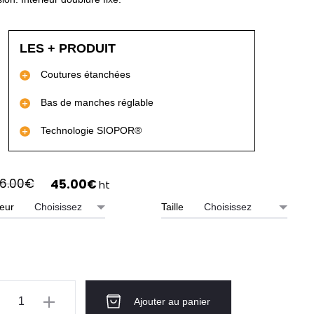
LES + PRODUIT
Coutures étanchées
Bas de manches réglable
Technologie SIOPOR®
Le
Le
6.00
€
45.00
€
ht
prix
prix
eur
Taille
initial
actuel
était :
est :
66.00€.
45.00€.
ntité
Ajouter au panier