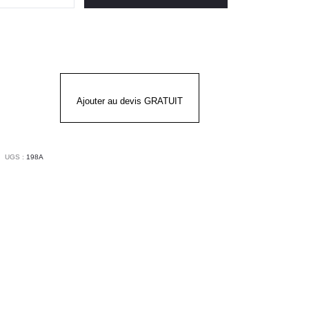
te
e
NORAY
Ajouter au devis GRATUIT
UGS :
198A