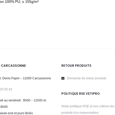
tion 100% PU; ± 155g/m²
O CARCASSONNE
RETOUR PRODUITS
. Denis Papin – 11000 Carcassonne
Demande de retour produits
 25 65 62
POLITIQUE RSE VETIPRO
di au vendredi : 8h00 – 12h00 et
Notre politique RSE et nos critères de 
18h00
produits éco-responsables
week-end et jours fériés