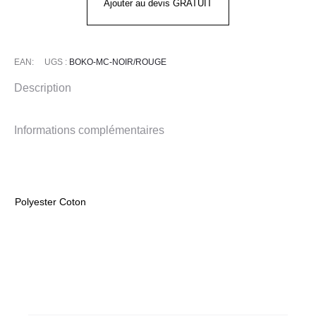
BOKO
Ajouter au devis GRATUIT
MC
Noir
Rouge
EAN:
UGS :
BOKO-MC-NOIR/ROUGE
Description
Informations complémentaires
Polyester Coton