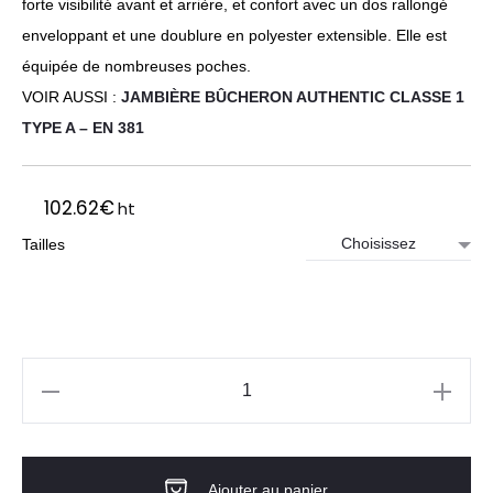
forte visibilité avant et arrière, et confort avec un dos rallongé
enveloppant et une doublure en polyester extensible. Elle est
équipée de nombreuses poches.
VOIR AUSSI :
JAMBIÈRE BÛCHERON AUTHENTIC CLASSE 1
TYPE A – EN 381
102.62
€
ht
Tailles
quantité
de
Veste
Ajouter au panier