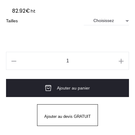
82.92
€
ht
Tailles
quantité
de
Veste-
Ajouter au panier
blouson
sans
bandes
-
Ajouter au devis GRATUIT
MULTIRISQUES
TECHPROTECT®