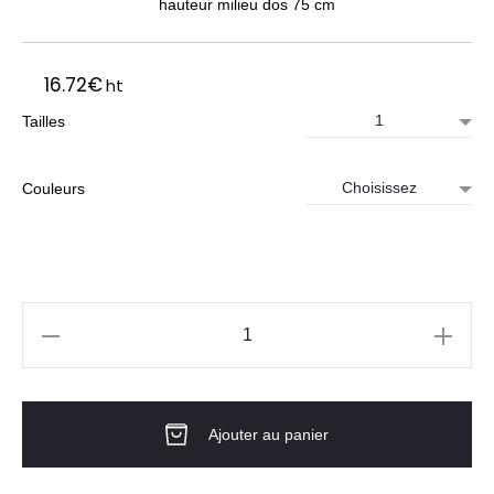
hauteur milieu dos 75 cm
16.72
€
ht
Tailles
Couleurs
quantité
de
TUNIQUE
Ajouter au panier
BICOLORE
-