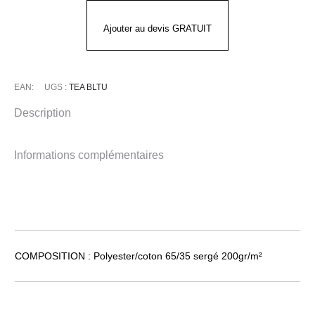
TEA
Ajouter au devis GRATUIT
EAN:
UGS :
TEA BLTU
Description
Informations complémentaires
COMPOSITION : Polyester/coton 65/35 sergé 200gr/m²