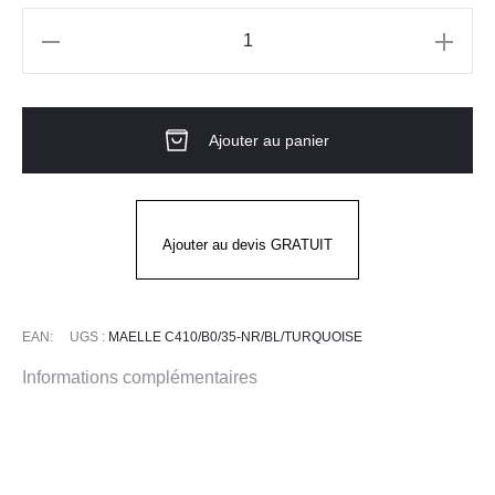
quantité
de
Tunique
Ajouter au panier
MC
MAELLE
NOIR
BLANC
Ajouter au devis GRATUIT
TURQUOISE
EAN:
UGS :
MAELLE C410/B0/35-NR/BL/TURQUOISE
Informations complémentaires