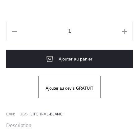
quantité
de
Blouse
Ajouter au panier
blanche
Santé
Mixte
LITCHI
Ajouter au devis GRATUIT
ML
Blanc
EAN:
UGS :
LITCHI-ML-BLANC
Description