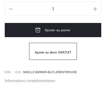
quantité
de
Tunique
Ajouter au panier
MC
MAELLE
BLANC
CLEMENTINE
Ajouter au devis GRATUIT
ROUGE
EAN:
UGS :
MAELLE B0/888/9-BL/CLEMENT/ROUGE
Informations complémentaires