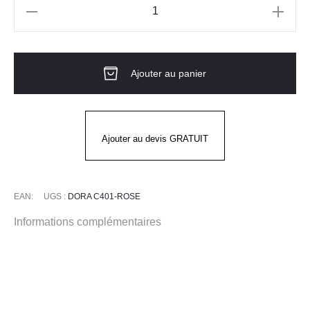
quantité
de
Tunique
Ajouter au panier
MC
DORA
ROSE
Ajouter au devis GRATUIT
EAN:
UGS :
DORA C401-ROSE
Informations complémentaires