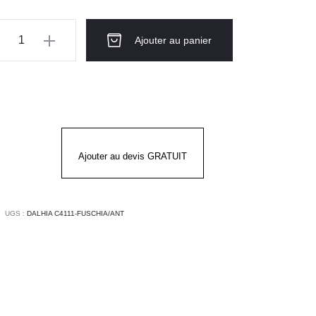
ntité
Ajouter au panier
ique
LHIA
SCHIA
THRACITE
Ajouter au devis GRATUIT
UGS :
DALHIA C4111-FUSCHIA/ANT