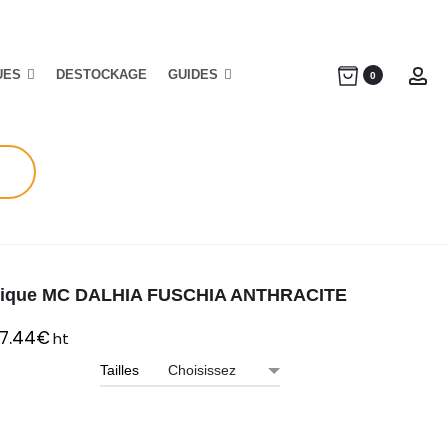
UES
DESTOCKAGE
GUIDES
Ac
0
ique MC DALHIA FUSCHIA ANTHRACITE
7.44
€
ht
Tailles