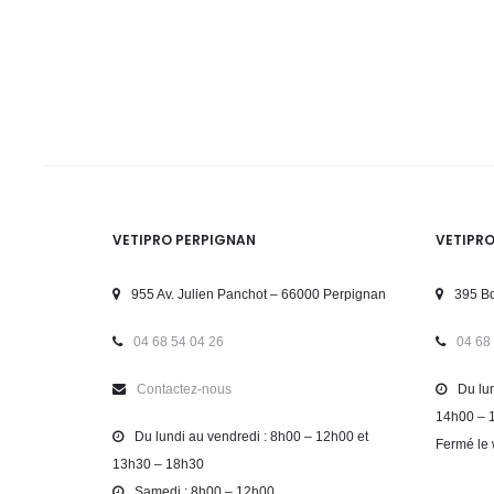
VETIPRO PERPIGNAN
VETIPR
955 Av. Julien Panchot – 66000 Perpignan
395 Bd
04 68 54 04 26
04 68
Contactez-nous
Du lun
14h00 – 
Du lundi au vendredi : 8h00 – 12h00 et
Fermé le 
13h30 – 18h30
Samedi : 8h00 – 12h00