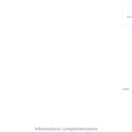
qua
de
Tun
MC
DA
FU
AN
EAN:
Informations complémentaires