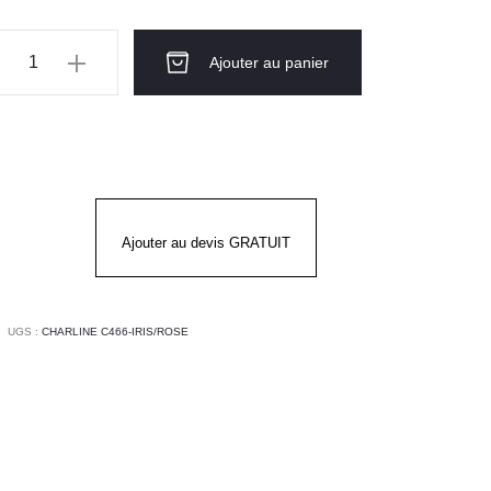
ntité
Ajouter au panier
ique
ARLINE
S
SE
Ajouter au devis GRATUIT
UGS :
CHARLINE C466-IRIS/ROSE