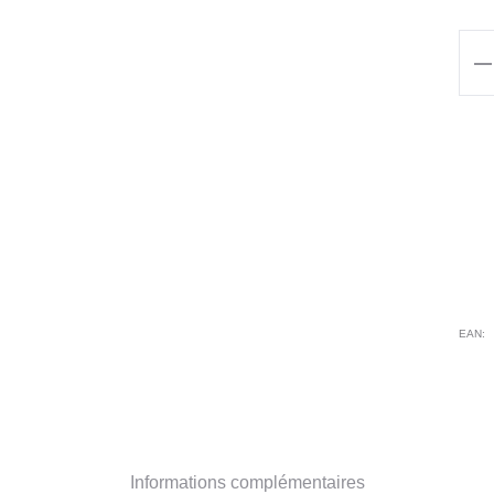
qua
de
Tun
MC
CH
IRI
RO
EAN:
Informations complémentaires