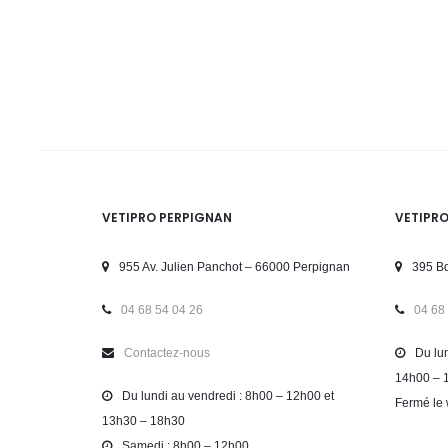
VETIPRO PERPIGNAN
VETIPR
955 Av. Julien Panchot – 66000 Perpignan
395 Bd
04 68 54 04 26
04 68
Contactez-nous
Du lun
14h00 – 
Du lundi au vendredi : 8h00 – 12h00 et
Fermé le 
13h30 – 18h30
Samedi : 8h00 – 12h00