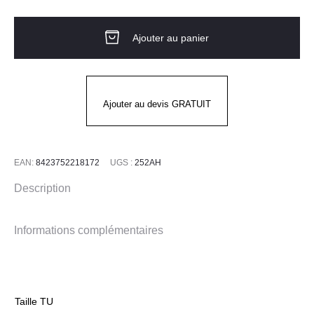
de
Tablier
Ajouter au panier
soudeur
en
croûte
252AH
Ajouter au devis GRATUIT
JUBA
EAN:
8423752218172
UGS :
252AH
Description
Informations complémentaires
Taille TU