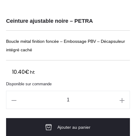
Ceinture ajustable noire – PETRA
Boucle métal finition foncée – Embossage PBV – Décapsuleur
intégré caché
10.40
€
ht
Disponible sur commande
quantité
de
Ceinture
Ajouter au panier
ajustable