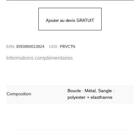
noire
-
PETRA
Ajouter au devis GRATUIT
EAN:
3593860013824
UGS :
PBVCTN
Informations complémentaires
Boucle : Métal, Sangle :
Composition
polyester + elasthanne