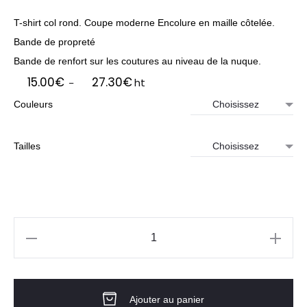
T-shirt col rond. Coupe moderne Encolure en maille côtelée.
Bande de propreté
Bande de renfort sur les coutures au niveau de la nuque.
Plage
15.00
€
27.30
€
ht
–
de
Couleurs
prix :
15.00€
à
Tailles
27.30€
quantité
de
T-
Ajouter au panier
SHIRT