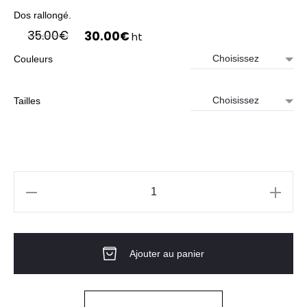
Dos rallongé.
Le
Le
35.00
€
30.00
€
ht
prix
prix
Couleurs
initial
actuel
était :
est :
35.00€.
30.00€.
Tailles
quantité
de
T-
Ajouter au panier
shirt
HV
MC