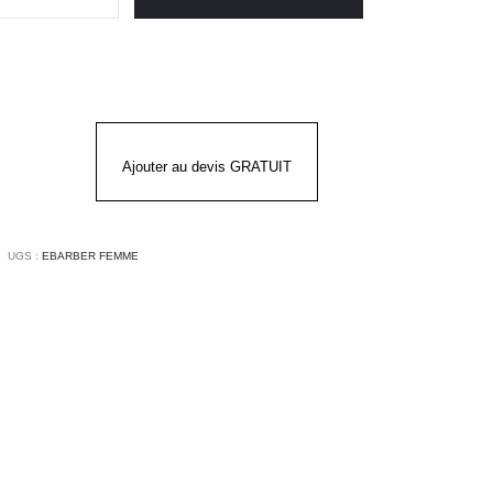
t
mme
odligh
rber
Ajouter au devis GRATUIT
UGS :
EBARBER FEMME