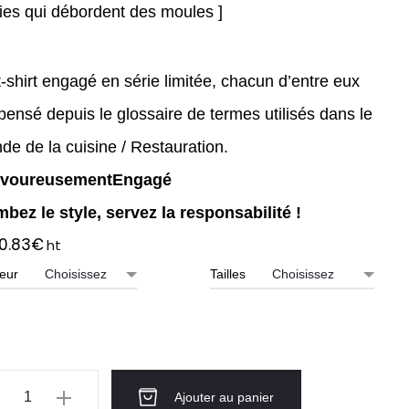
ties qui débordent des moules ]
-shirt engagé en série limitée, chacun d’entre eux
pensé depuis le glossaire de termes utilisés dans le
de de la cuisine / Restauration.
voureusementEngagé
mbez le style, servez la responsabilité !
0.83
€
ht
eur
Tailles
ntité
Ajouter au panier