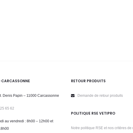
O CARCASSONNE
RETOUR PRODUITS
. Denis Papin – 11000 Carcassonne
Demande de retour produits
 25 65 62
POLITIQUE RSE VETIPRO
di au vendredi : 8h00 – 12h00 et
Notre politique RSE et nos critères de 
18h00