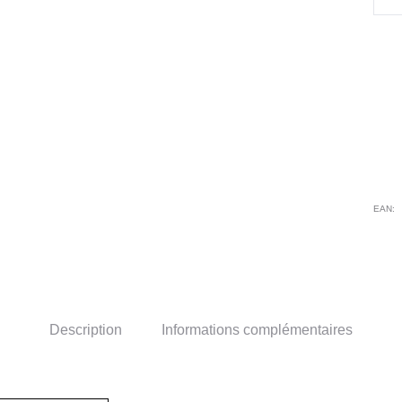
de
T
Shir
fe
Flo
Éba
EAN:
Description
Informations complémentaires