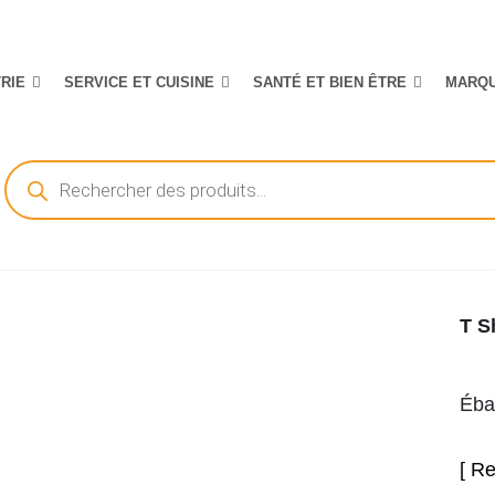
TRIE
SERVICE ET CUISINE
SANTÉ ET BIEN ÊTRE
MARQ
Recherche
de
produits
T S
Éba
[ Re