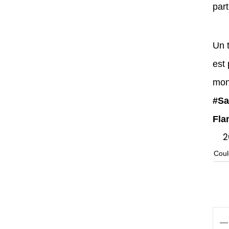
par
Un t
est 
mon
#Sa
Fla
2
Coul
qua