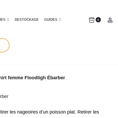
UES
DESTOCKAGE
GUIDES
Ac
0
hirt femme Floodligh Ébarber
rber
tirer les nageoires d’un poisson plat. Retirer les