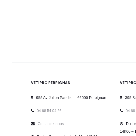
VETIPRO PERPIGNAN
VETIPR
955 Av. Julien Panchot – 66000 Perpignan
395 Bd
04 68 54 04 26
04 68
Contactez-nous
Du lun
14h00 – 