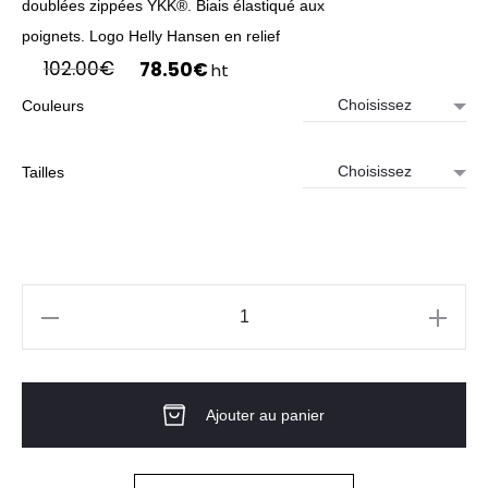
doublées zippées YKK®. Biais élastiqué aux
poignets. Logo Helly Hansen en relief
Le
Le
102.00
€
78.50
€
ht
prix
prix
Couleurs
initial
actuel
était :
est :
102.00€.
78.50€.
Tailles
quantité
de
Sweat
Ajouter au panier
Shirt
TECH
MIDLAYER