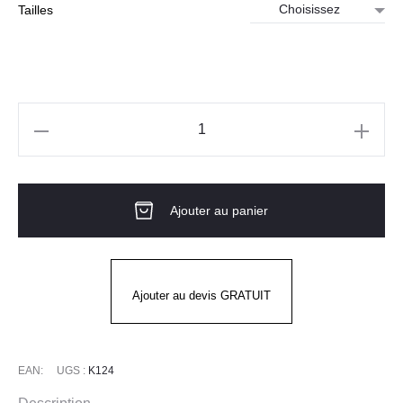
Tailles
quantité
de
Sweat
Ajouter au panier
MIDWEIGHT
MARQUETTE
CREWNECK
CARHARTT
Ajouter au devis GRATUIT
EAN:
UGS :
K124