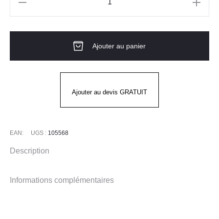
quantité
de
SWEAT
Ajouter au panier
FORCE
LIGHTWEIGHT
CREWNECK
CARHARTT
Ajouter au devis GRATUIT
EAN:
UGS :
105568
Description
Informations complémentaires