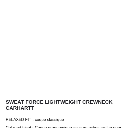
SWEAT FORCE LIGHTWEIGHT CREWNECK
CARHARTT
RELAXED FIT : coupe classique
Col rond tricot · Coupe ergonomique avec manches raglan pour