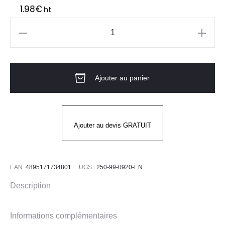
1.98
€
ht
quantité
de
Surlunettes
Ajouter au panier
de
protection
SCOUT
PIP
Ajouter au devis GRATUIT
EAN:
4895171734801
UGS :
250-99-0920-EN
Description
Informations complémentaires