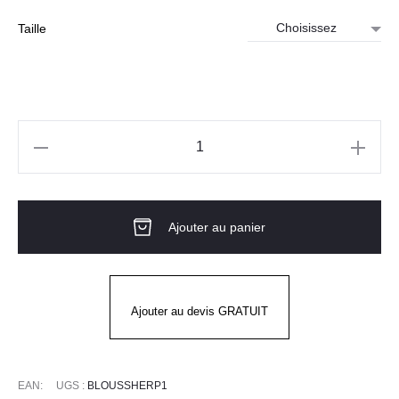
était :
est :
101.00€.
80.00€.
Taille
quantité
de
Softshell
Ajouter au panier
HV
SHERPA
Ajouter au devis GRATUIT
EAN:
UGS :
BLOUSSHERP1