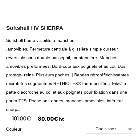
Softshell HV SHERPA
Softshell haute visibilité à manches
.amovibles. Fermeture centrale à glissière simple curseur
réversible sous double passepoil, mentonnière. Manches
amovibles préformées. Bord-côte aux poignets et au col. Dos
protège- reins. Plusieurs poches. | Bandes rétroréfléchissantes
microbilles segmentées RETHIOTEX® thermocollées. Fit&Zip:
patte d’accroche au col et aux poignets pour fixation dans une
parka T2S. Poche anti-ondes, manches amovibles, intérieur
sherpa
Le
Le
101.00
€
80.00
€
ht
prix
prix
Couleur
initial
actuel