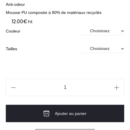
Anti-odeur
Mousse PU composée à 80% de matériaux recyclés
12.00
€
ht
Couleur
Tailles
quantité
de
Semelles
Ajouter au panier
techni
gel