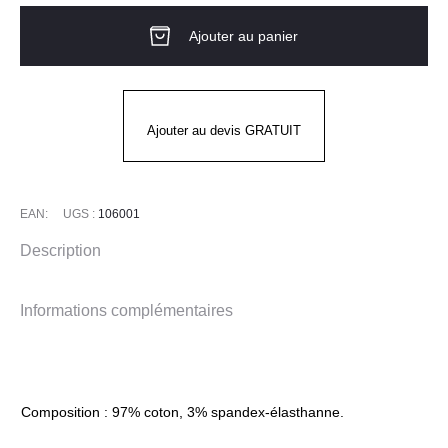
Salopette
Ajouter au panier
WOMEN
ASHLAND
BIB
OVERAL
Ajouter au devis GRATUIT
CARHARTT
EAN:
UGS :
106001
Description
Informations complémentaires
Composition : 97% coton, 3% spandex-élasthanne.