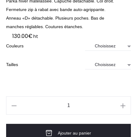
Parka hiver matelassée. Capuche détachable. Col droit.
Fermeture zip à rabat avec bande auto-agrippante.
Anneau «D» détachable. Plusieurs poches. Bas de
manches réglables. Coutures étanches.
130.00
€
ht
Couleurs
Tailles
quantité
de
Parka
Ajouter au panier
WINGER