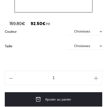
Le
Le
159.80
€
92.50
€
ht
prix
prix
Couleur
initial
actuel
était :
est :
159.80€.
92.50€.
Taille
quantité
de
Parka
Ajouter au panier
HV