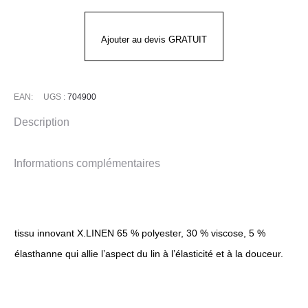
GARY'S
Ajouter au devis GRATUIT
EAN:
UGS :
704900
Description
Informations complémentaires
tissu innovant X.LINEN 65 % polyester, 30 % viscose, 5 %
élasthanne qui allie l’aspect du lin à l’élasticité et à la douceur.