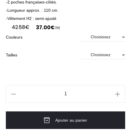
-2 poches françaises-côtés.
-Longueur approx. : 110 cm.
-Vêtement H2 : semi-ajusté
Le
Le
42.58
€
37.00
€
ht
prix
prix
Couleurs
initial
actuel
était :
est :
42.58€.
37.00€.
Tailles
quantité
de
PANTALON
Ajouter au panier
UNISEXE
X.LINEN