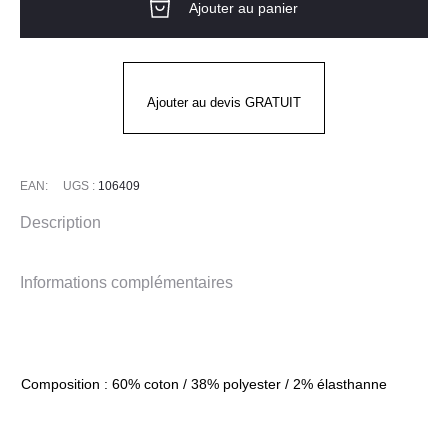
Ajouter au panier
STRAIGHT
FORCE
LINED
PANT
Ajouter au devis GRATUIT
CARHARTT
EAN:
UGS :
106409
Description
Informations complémentaires
Composition : 60% coton / 38% polyester / 2% élasthanne