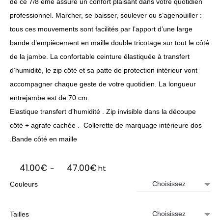
de ce 7/8 ème assure un confort plaisant dans votre quotidien
professionnel. Marcher, se baisser, soulever ou s’agenouiller :
tous ces mouvements sont facilités par l’apport d’une large
bande d’empiècement en maille double tricotage sur tout le côté
de la jambe. La confortable ceinture élastiquée à transfert
d’humidité, le zip côté et sa patte de protection intérieur vont
accompagner chaque geste de votre quotidien. La longueur
entrejambe est de 70 cm.
Elastique transfert d’humidité . Zip invisible dans la découpe
côté + agrafe cachée . Collerette de marquage intérieure dos
.Bande côté en maille
Plage
41.00
€
47.00
€
ht
–
de
Couleurs
prix :
41.00€
à
Tailles