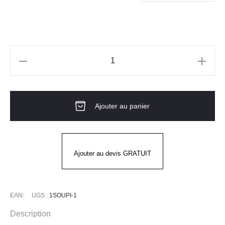
47.00€
quantité
de
Pantalon
Ajouter au panier
SOURCE
Femme
LAFONT
Ajouter au devis GRATUIT
EAN:
UGS :
1SOUPI-1
Description