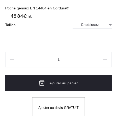
Poche genoux EN 14404 en Cordura®
48.84
€
ht
Tailles
quantité
de
PANTALON
Ajouter au panier
PG
TYPHON+
ELAST.
Gris
Ajouter au devis GRATUIT
Foncé