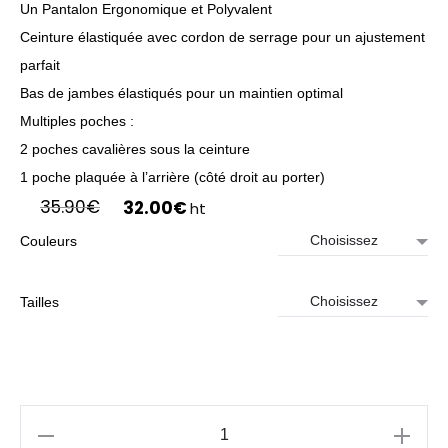
Un Pantalon Ergonomique et Polyvalent
Ceinture élastiquée avec cordon de serrage pour un ajustement
parfait
Bas de jambes élastiqués pour un maintien optimal
Multiples poches :
2 poches cavalières sous la ceinture
1 poche plaquée à l’arrière (côté droit au porter)
Le
Le
35.90
€
32.00
€
ht
prix
prix
Couleurs
initial
actuel
était :
est :
35.90€.
32.00€.
Tailles