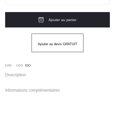
quantité
de
PANTALON
Ajouter au panier
JOGGING
de
cuisine
IGO
Ajouter au devis GRATUIT
-
ROBUR
EAN:
UGS :
IGO
Description
Informations complémentaires