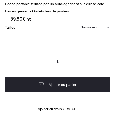
Poche portable fermée par un auto-aggripant sur cuisse côté
Pinces genoux / Ourlets bas de jambes
69.80
€
ht
Tailles
quantité
de
Pantalon
Ajouter au panier
De
Cuisine
Mixte
ARENAL
Ajouter au devis GRATUIT