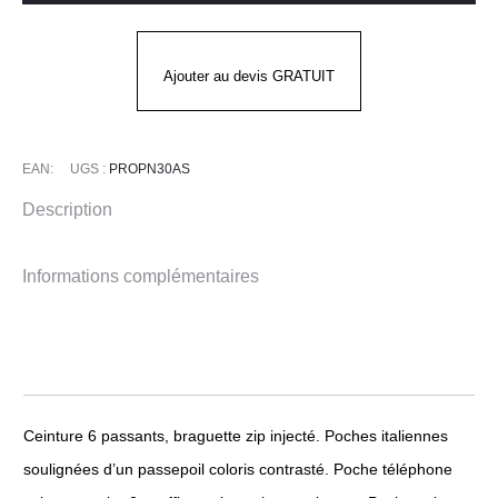
GAMME
“PRO’UP”
P/C
Ajouter au devis GRATUIT
EAN:
UGS :
PROPN30AS
Description
Informations complémentaires
Ceinture 6 passants, braguette zip injecté. Poches italiennes
soulignées d’un passepoil coloris contrasté. Poche téléphone