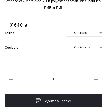
efficace et « metal-free ». En polyester et coton. Idéal pour les
PME et PMI.
31.64
€
ht
Tailles
Couleurs
quantité
de
PANTALON
Ajouter au panier
–