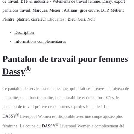
de travail
,
BTP & industrie - Vêtements de travail femme
,
Dassy
,
export
pantalons travail
,
Marques
,
Métier : Artisans, gros œuvre, BTP
,
Métier :
Peintre, plâtrier, carreleur
Étiquettes :
Bleu
,
Gris
,
Noir
Description
Informations complémentaires
Pantalon de travail pour femmes
®
Dassy
Ce pantalon de service est un classique, qui a fait ses preuves, au niveau de
la qualité, de la fonctionnalité, de la durabilité et du confort. C’est le
pantalon de travail préféré de nombreuses professionnelles! Le
®
DASSY
Liverpool Women est disponible avec une coupe ajustée plus
®
féminine. La coupe du
DASSY
Liverpool Women a complètement été