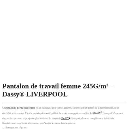
Pantalon de travail femme 245G/m² –
Dassy® LIVERPOOL
Ce
pantalon de travail pour femme
est un classique, qui a fait ses preuves, au niveau de la qualité, de la fonctionnalité, de la
®
durabilité et du confort. C’est le pantalon de travail préféré de nombreuses professionnelles! Le
DASSY
Liverpool Women est
®
disponible avec une coupe ajustée plus féminine. La coupe du
DASSY
Liverpool Women a complètement été révisée.
Résultat : une coupe droite et moderne, qui s’adapte à chaque femme grâce à
1.
l’élastique dos réglable;