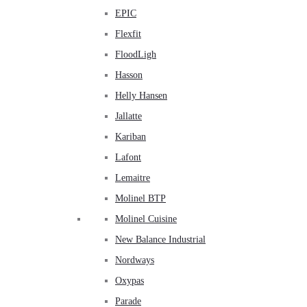
EPIC
Flexfit
FloodLigh
Hasson
Helly Hansen
Jallatte
Kariban
Lafont
Lemaitre
Molinel BTP
Molinel Cuisine
New Balance Industrial
Nordways
Oxypas
Parade