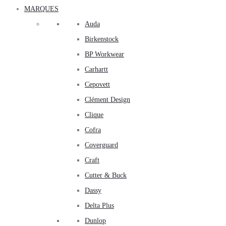
MARQUES
Auda
Birkenstock
BP Workwear
Carhartt
Cepovett
Clément Design
Clique
Cofra
Coverguard
Craft
Cutter & Buck
Dassy
Delta Plus
Dunlop