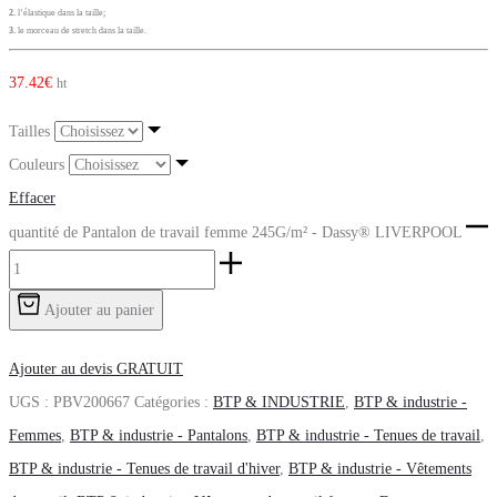
2.
l’élastique dans la taille;
3.
le morceau de stretch dans la taille.
37.42
€
ht
Tailles
Couleurs
Effacer
quantité de Pantalon de travail femme 245G/m² - Dassy® LIVERPOOL
Ajouter au panier
Ajouter au devis GRATUIT
UGS :
PBV200667
Catégories :
BTP & INDUSTRIE
,
BTP & industrie -
Femmes
,
BTP & industrie - Pantalons
,
BTP & industrie - Tenues de travail
,
BTP & industrie - Tenues de travail d'hiver
,
BTP & industrie - Vêtements