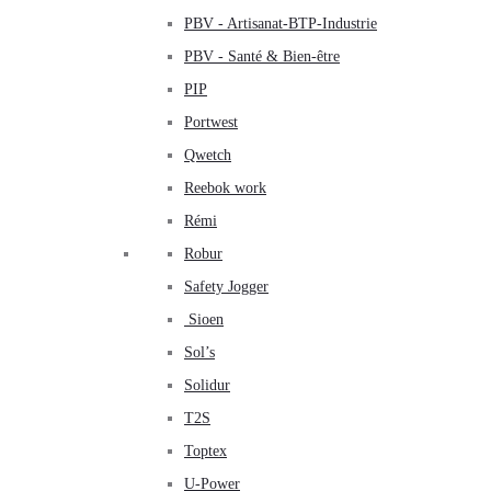
PBV - Artisanat-BTP-Industrie
PBV - Santé & Bien-être
PIP
Portwest
Qwetch
Reebok work
Rémi
Robur
Safety Jogger
Sioen
Sol’s
Solidur
T2S
Toptex
U-Power