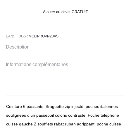
C/P
–
Ajouter au devis GRATUIT
PRO’UP
EAN:
UGS :
MOLIPROPN20AS
Description
Informations complémentaires
Ceinture 6 passants. Braguette zip injecté, poches italiennes
soulignées d’un passepoil coloris contrasté. Poche téléphone
cuisse gauche 2 soufflets rabat ruban agrippant, poche cuisse