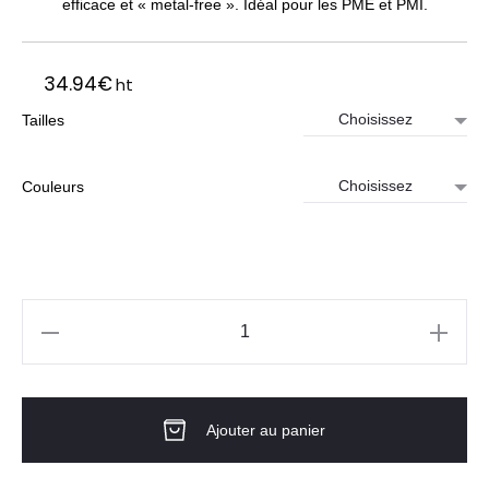
efficace et « metal-free ». Idéal pour les PME et PMI.
34.94
€
ht
Tailles
Couleurs
quantité
de
Pantalon
Ajouter au panier
de
travail