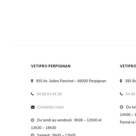
VETIPRO PERPIGNAN
VETIPR
955 Av. Julien Panchot – 66000 Perpignan
395 Bd
04 68 54 04 26
04 68
Contactez-nous
Du lun
14h00 – 
Du lundi au vendredi : 8h00 – 12h00 et
Fermé le 
13h30 – 18h30
Samedi : 8h00 – 12h00