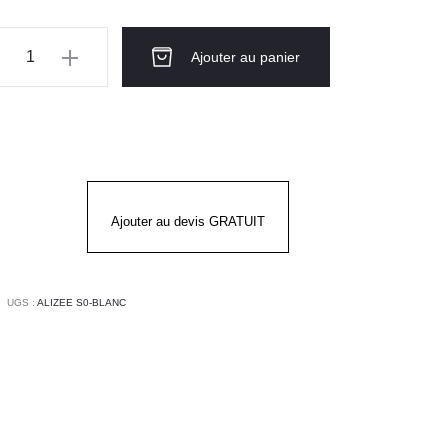
ntité
Ajouter au panier
talon
ZEE
ANC
Ajouter au devis GRATUIT
UGS :
ALIZEE S0-BLANC