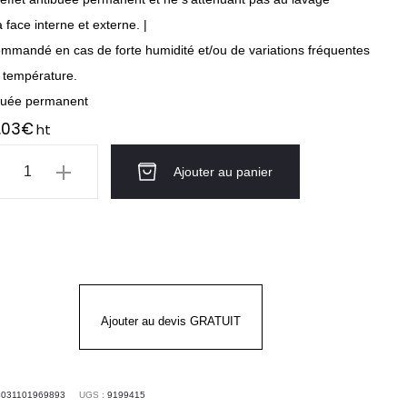
a face interne et externe. |
mmandé en cas de forte humidité et/ou de variations fréquentes
a température.
buée permanent
.03
€
ht
ntité
Ajouter au panier
ettes
tection
Ajouter au devis GRATUIT
C
EX
4031101969893
UGS :
9199415