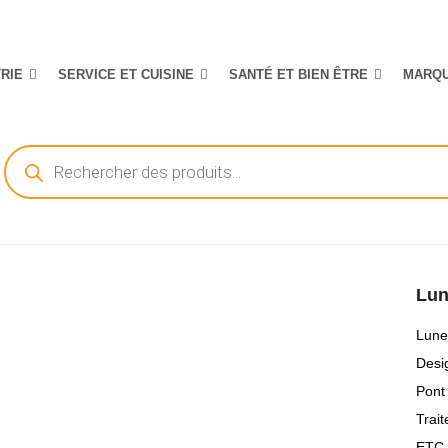
TRIE
SERVICE ET CUISINE
SANTÉ ET BIEN ÊTRE
MARQ
Recherche
de
produits
Lun
Lunet
Desi
Pont
Trai
ETC 