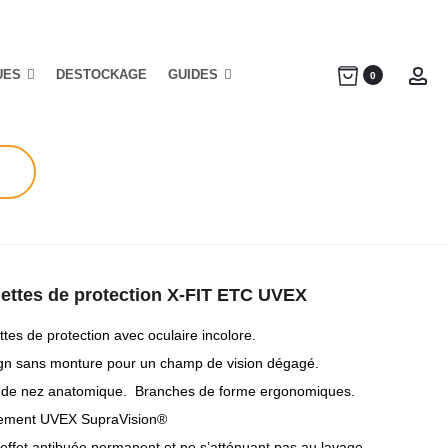
UES
DESTOCKAGE
GUIDES
Ac
0
ettes de protection X-FIT ETC UVEX
tes de protection avec oculaire incolore.
gn sans monture pour un champ de vision dégagé.
 de nez anatomique. Branches de forme ergonomiques.
tement UVEX SupraVision®
effet antibuée permanent et ne s’atténuant pas au lavage