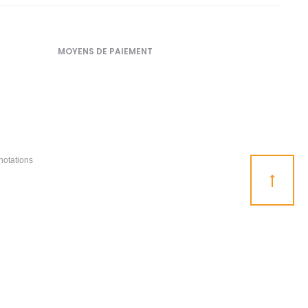
MOYENS DE PAIEMENT
notations
Go
to
top