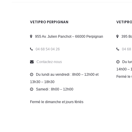
VETIPRO PERPIGNAN
VETIPR
955 Av. Julien Panchot – 66000 Perpignan
395 Bd
04 68 54 04 26
04 68
Contactez-nous
Du lun
14h00 – 
Du lundi au vendredi : 8h00 – 12h00 et
Fermé le 
13h30 – 18h30
Samedi : 8h00 – 12h00
Fermé le dimanche et jours fériés