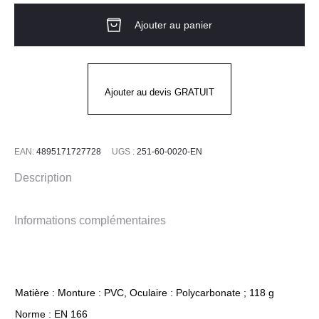
Lunette-
Ajouter au panier
masque
VOLANS
PIP
Ajouter au devis GRATUIT
EAN:
4895171727728
UGS :
251-60-0020-EN
Description
Informations complémentaires
Matière : Monture : PVC, Oculaire : Polycarbonate ; 118 g
Norme : EN 166