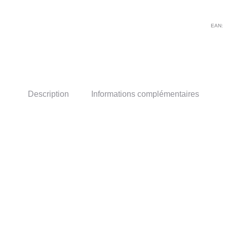
LA
PIP
EAN:
Description
Informations complémentaires