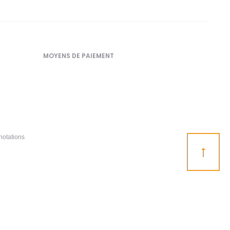
MOYENS DE PAIEMENT
notations
Go
to
top