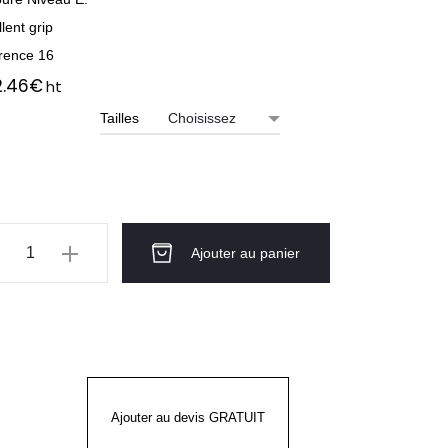
lent grip
rence 16
2.46
€
ht
Tailles
ntité
Ajouter au panier
tsG-
K®
LYKOR®
™
Ajouter au devis GRATUIT