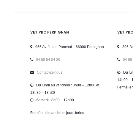
VETIPRO PERPIGNAN
VETIPR
955 Av. Julien Panchot – 66000 Perpignan
395 Bd
04 68 54 04 26
04 68
Contactez-nous
Du lun
14h00 – 
Du lundi au vendredi : 8h00 – 12h00 et
Fermé le 
13h30 – 18h30
Samedi : 8h00 – 12h00
Fermé le dimanche et jours fériés