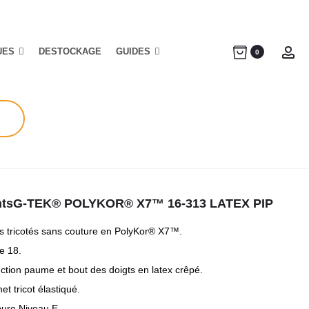
UES
DESTOCKAGE
GUIDES
Ac
0
tsG-TEK® POLYKOR® X7™ 16-313 LATEX PIP
s tricotés sans couture en PolyKor® X7™.
e 18.
ction paume et bout des doigts en latex crêpé.
et tricot élastiqué.
ure Niveau E.