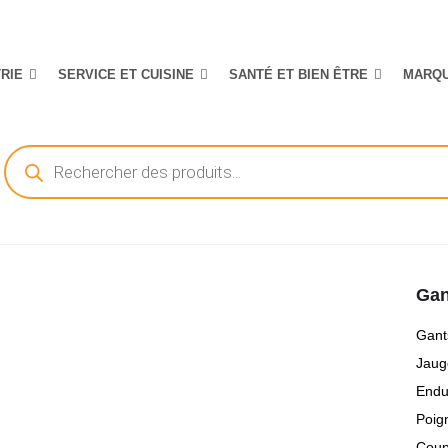
TRIE
SERVICE ET CUISINE
SANTÉ ET BIEN ÊTRE
MARQ
Recherche
de
produits
Gan
Gant
Jaug
Endu
Poign
Coup