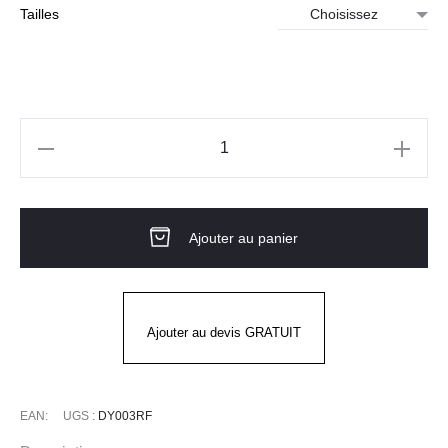
Tailles
quantité
de
Gants
Ajouter au panier
POWER
CUT
ECO
DY003RF
Ajouter au devis GRATUIT
JUBA
EAN:
UGS :
DY003RF