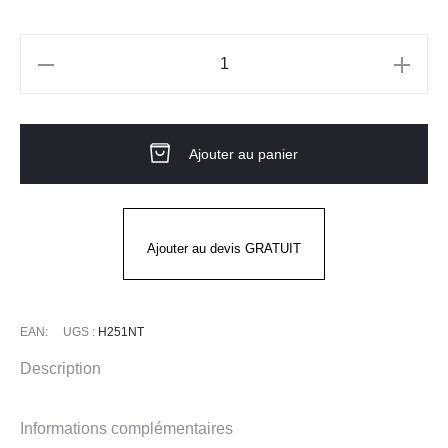
quantité
de
Gants
Ajouter au panier
H251NT
NATURE
JUBA
Ajouter au devis GRATUIT
EAN:
UGS :
H251NT
Description
Informations complémentaires