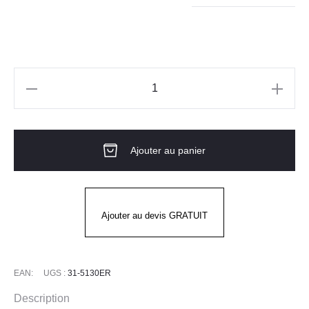
quantité
de
Gants
Ajouter au panier
G-
TEK
3RX
31-
Ajouter au devis GRATUIT
5130ER
PIP
EAN:
UGS :
31-5130ER
Description